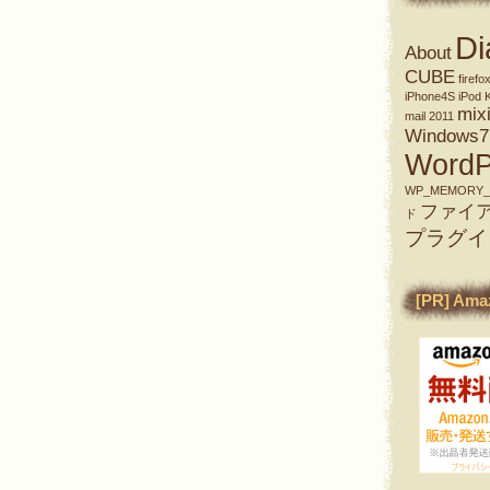
Di
About
CUBE
firefo
iPhone4S
iPod
K
mix
mail 2011
Windows7
WordP
WP_MEMORY_L
ファイ
ド
プラグイ
[PR] Ama