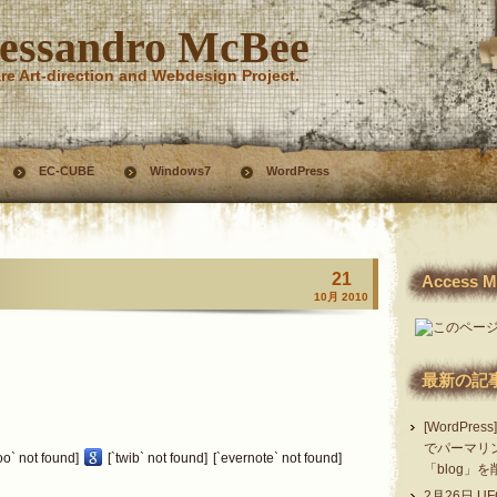
essandro McBee
re Art-direction and Webdesign Project.
EC-CUBE
Windows7
WordPress
21
Access M
10月 2010
最新の記
[WordPre
でパーマリ
oo` not found]
[`twib` not found]
[`evernote` not found]
「blog」
2月26日 UF