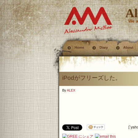
Al
We a
Home
Diary
About
iPodがフリーズした。
By
ALEX
[`yah