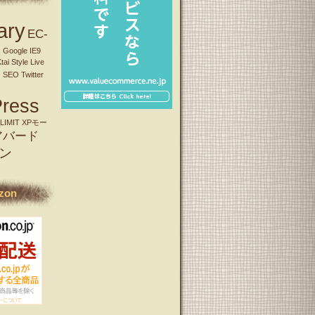
ary
EC-
x
Google
IE9
tai Style
Live
i
SEO
Twitter
ress
IMIT
XPモー
アバード
ン
zon