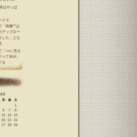
意味はやっぱ
ードで
sで「画像**は
めアップロー
ました」とな
法
ssで「○○に含ま
すべて表示」
する
年8月
木
金
土
1
6
7
8
13
14
15
20
21
22
27
28
29