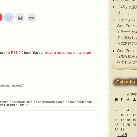
「4S」の
り。。。
ク
ク
ク
ク
リ
リ
リ
リ
ファイアバ
ッ
ッ
ッ
ッ
WordPres
ク
ク
ク
ク
し
し
し
し
エラーのた
て
て
て
て
ドに失敗し
est
Pocket
Reddit
友
印
で
で
達
刷
るの対処方
シ
共
へ
(新
ェ
有
メ
し
WordPre
ア
(新
ー
い
ough the
RSS 2.0
feed. You can
leave a response
, or
trackback
(新
し
ル
ウ
れる投稿を
し
い
で
ィ
を非表示に
い
ウ
送
ン
ウ
ィ
信
ド
ィ
ン
(新
ウ
ン
ド
し
で
ド
ウ
い
開
Calendar
ウ
で
ウ
き
で
開
ィ
ま
ublished , required)
開
き
ン
す)
き
ま
ド
2026
ま
す)
ウ
日
月
火
水
す)
で
r title=""> <acronym title=""> <b> <blockquote cite=""> <cite> <code> <del
開
mg localsrc="" alt="">
き
2
3
4
5
ま
す)
9
10
11
12
16
17
18
19
23
24
25
26
30
31
« 12月