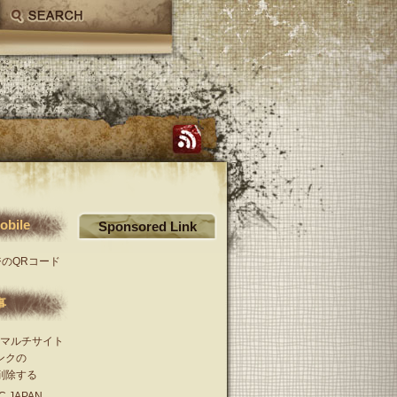
obile
Sponsored Link
事
ss]マルチサイト
ンクの
を削除する
C JAPAN