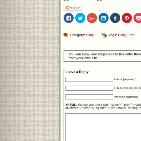
Facebook
ク
ク
ク
ク
ク
で
リ
リ
リ
リ
リ
共
ッ
ッ
ッ
ッ
ッ
有
ク
ク
ク
ク
ク
す
し
し
し
し
し
る
て
て
て
て
て
Category:
Diary
Tags:
Diary
,
iPod
に
Twitter
Google+
LinkedIn
Tumblr
Pinter
は
で
で
で
で
で
ク
共
共
共
共
共
リ
有
有
有
有
有
ッ
(新
(新
(新
(新
(新
You can follow any responses to this entry thr
ク
し
し
し
し
し
from your own site.
し
い
い
い
い
い
て
ウ
ウ
ウ
ウ
ウ
く
ィ
ィ
ィ
ィ
ィ
Leave a Reply
だ
ン
ン
ン
ン
ン
さ
ド
ド
ド
ド
ド
Name (required)
い
ウ
ウ
ウ
ウ
ウ
(新
で
で
で
で
で
し
開
開
開
開
開
E-Mail (will not be p
い
き
き
き
き
き
ウ
ま
ま
ま
ま
ま
Website (optional)
ィ
す)
す)
す)
す)
す)
ン
XHTML:
You can use these tags: <a href="" title=""> <abb
ド
datetime=""> <em> <i> <q cite=""> <s> <strike> <strong> <i
ウ
で
開
き
ま
す)