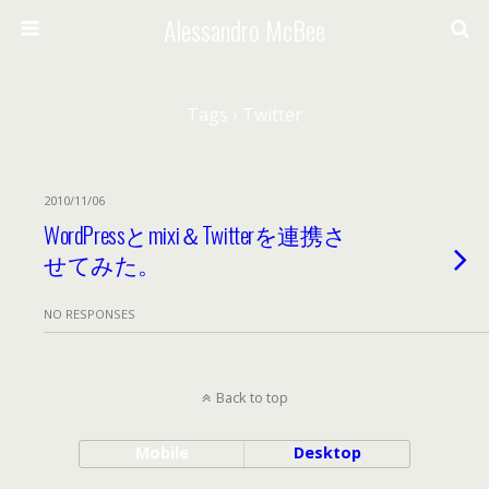
Alessandro McBee
Tags › Twitter
2010/11/06
WordPressとmixi＆Twitterを連携さ
せてみた。
NO RESPONSES
Back to top
Mobile
Desktop